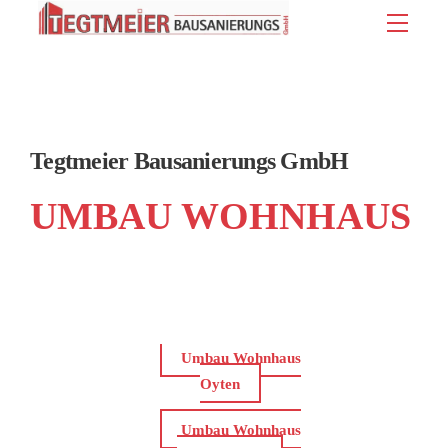
Skip
Menu
to
content
Tegtmeier Bausanierungs GmbH
UMBAU WOHNHAUS
Umbau Wohnhaus
Oyten
Umbau Wohnhaus