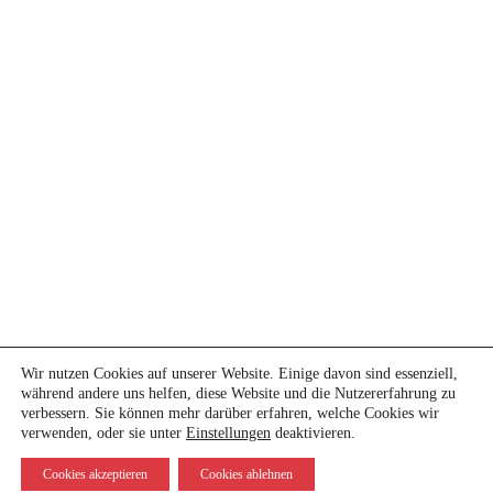
Wir nutzen Cookies auf unserer Website. Einige davon sind essenziell,
während andere uns helfen, diese Website und die Nutzererfahrung zu
©
2026 Tegtmeier Bausanierungs-GmbH
verbessern. Sie können mehr darüber erfahren, welche Cookies wir
verwenden, oder sie unter
Einstellungen
deaktivieren.
Impressum
|
Datenschutz
Cookies akzeptieren
Cookies ablehnen